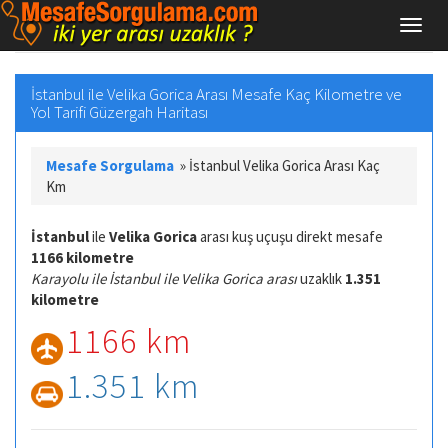
İstanbul ile Velika Gorica Arası Mesafe Kaç Kilometre ve
Yol Tarifi Güzergah Haritası
Mesafe Sorgulama
»
İstanbul Velika Gorica Arası Kaç
Km
İstanbul
ile
Velika Gorica
arası kuş uçuşu direkt mesafe
1166 kilometre
Karayolu ile İstanbul ile Velika Gorica arası
uzaklık
1.351
kilometre
1166 km
1.351 km