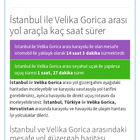
İstanbul ile Velika Gorica arası
yol araçla kaç saat sürer
İstanbul ile Velika Gorica arası karayolu ile olan
mesafe
otomobil ile yaklaşık olarak
14 saat 3 dakika
sürmektedir.
İstanbul ile Velika Gorica arası seyahat uçak ile yapılırsa
uçuş süresi
1 saat, 27 dakika
sürer.
İstanbul
ile
Velika Gorica
arası yol güzergahını aşağıdaki
haritadan inceleyebilir ve karayolu vasıtasıyla yol tarifini
görebilirsiniz, ayrıca havayolu ile direkt uçuş rotasını da
inceleyebilirsiniz.
İstanbul, Türkiye
ile
Velika Gorica,
Hırvatistan
arasında karayolu ve havayolu ile ulaşım harıtası.
İyi yolculuklar dileriz.
İstanbul ve Velika Gorica arasındaki
mesafe yol güzergah haritası