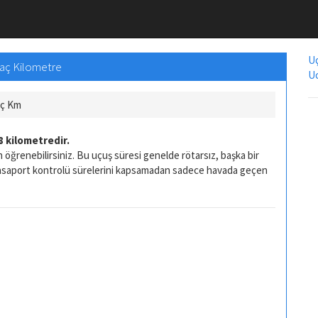
Uç
Kaç Kilometre
Uc
aç Km
8 kilometredir.
 öğrenebilirsiniz. Bu uçuş süresi genelde rötarsız, başka bir
pasaport kontrolü sürelerini kapsamadan sadece havada geçen