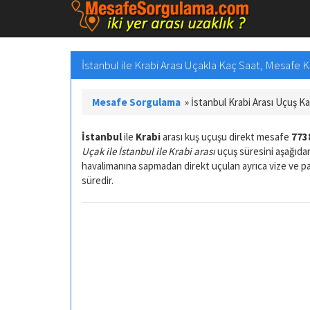
İstanbul ile Krabi Arası Uçakla Kaç Saat, Mesafe 
Mesafe Sorgulama
»
İstanbul Krabi Arası Uçuş K
İstanbul
ile
Krabi
arası kuş uçuşu direkt mesafe
773
Uçak ile İstanbul ile Krabi arası
uçuş süresini aşağıdan
havalimanına sapmadan direkt uçulan ayrıca vize ve 
süredir.