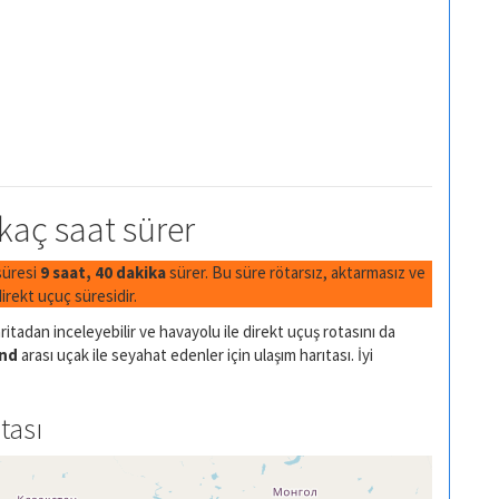
 kaç saat sürer
 süresi
9 saat, 40 dakika
sürer. Bu süre rötarsız, aktarmasız ve
rekt uçuç süresidir.
itadan inceleyebilir ve havayolu ile direkt uçuş rotasını da
and
arası uçak ile seyahat edenler için ulaşım harıtası. İyi
tası