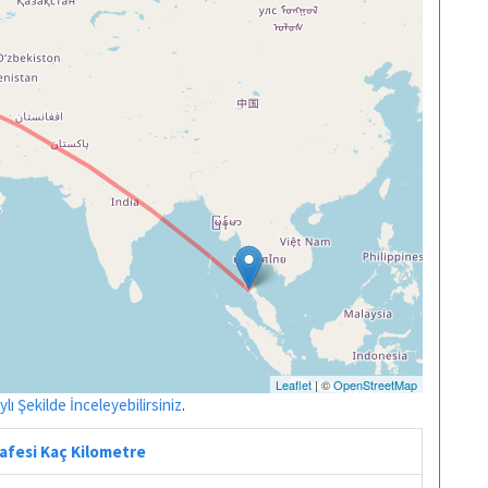
Leaflet
| ©
OpenStreetMap
ı Şekilde İnceleyebilirsiniz
.
safesi Kaç Kilometre