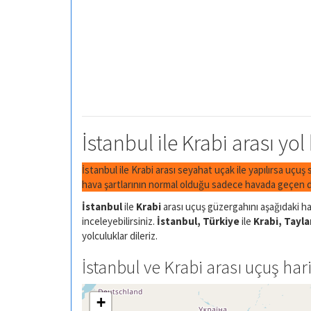
İstanbul ile Krabi arası yol
İstanbul ile Krabi arası seyahat uçak ile yapılırsa uçuş
hava şartlarının normal olduğu sadece havada geçen di
İstanbul
ile
Krabi
arası uçuş güzergahını aşağıdaki har
inceleyebilirsiniz.
İstanbul, Türkiye
ile
Krabi, Tayl
yolculuklar dileriz.
İstanbul ve Krabi arası uçuş hari
+