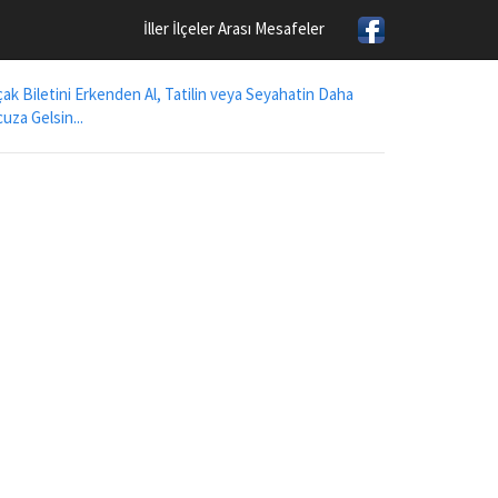
İller İlçeler Arası Mesafeler
ak Biletini Erkenden Al, Tatilin veya Seyahatin Daha
uza Gelsin...