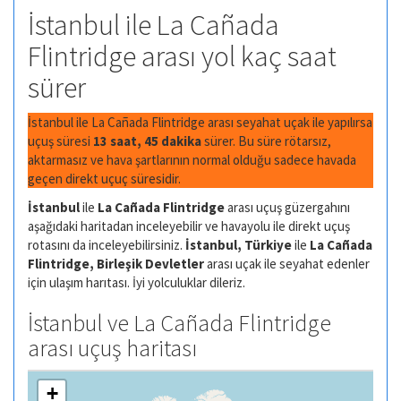
İstanbul ile La Cañada
Flintridge arası yol kaç saat
sürer
İstanbul ile La Cañada Flintridge arası seyahat uçak ile yapılırsa
uçuş süresi
13 saat, 45 dakika
sürer. Bu süre rötarsız,
aktarmasız ve hava şartlarının normal olduğu sadece havada
geçen direkt uçuç süresidir.
İstanbul
ile
La Cañada Flintridge
arası uçuş güzergahını
aşağıdaki haritadan inceleyebilir ve havayolu ile direkt uçuş
rotasını da inceleyebilirsiniz.
İstanbul, Türkiye
ile
La Cañada
Flintridge, Birleşik Devletler
arası uçak ile seyahat edenler
için ulaşım harıtası. İyi yolculuklar dileriz.
İstanbul ve La Cañada Flintridge
arası uçuş haritası
+