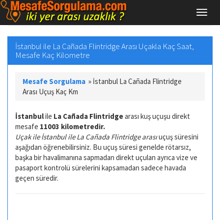
İstanbul ile La Cañada Flintridge Arası Uçakla Kaç Saat,
Mesafe Kaç Kilometre
Mesafe Sorgulama
»
İstanbul La Cañada Flintridge
Arası Uçuş Kaç Km
İstanbul
ile
La Cañada Flintridge
arası kuş uçuşu direkt
mesafe
11003 kilometredir.
Uçak ile İstanbul ile La Cañada Flintridge arası
uçuş süresini
aşağıdan öğrenebilirsiniz. Bu uçuş süresi genelde rötarsız,
başka bir havalimanına sapmadan direkt uçulan ayrıca vize ve
pasaport kontrolü sürelerini kapsamadan sadece havada
geçen süredir.