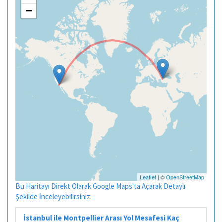
−
Leaflet
| ©
OpenStreetMap
Bu Haritayı Direkt Olarak Google Maps'ta Açarak Detaylı
Şekilde İnceleyebilirsiniz
.
İstanbul ile Montpellier Arası Yol Mesafesi Kaç