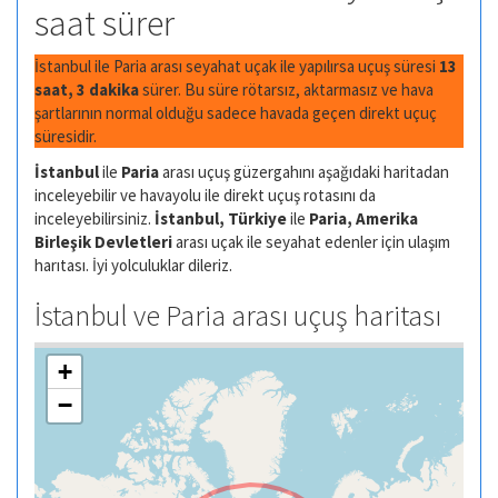
saat sürer
İstanbul ile Paria arası seyahat uçak ile yapılırsa uçuş süresi
13
saat, 3 dakika
sürer. Bu süre rötarsız, aktarmasız ve hava
şartlarının normal olduğu sadece havada geçen direkt uçuç
süresidir.
İstanbul
ile
Paria
arası uçuş güzergahını aşağıdaki haritadan
inceleyebilir ve havayolu ile direkt uçuş rotasını da
inceleyebilirsiniz.
İstanbul, Türkiye
ile
Paria, Amerika
Birleşik Devletleri
arası uçak ile seyahat edenler için ulaşım
harıtası. İyi yolculuklar dileriz.
İstanbul ve Paria arası uçuş haritası
+
−