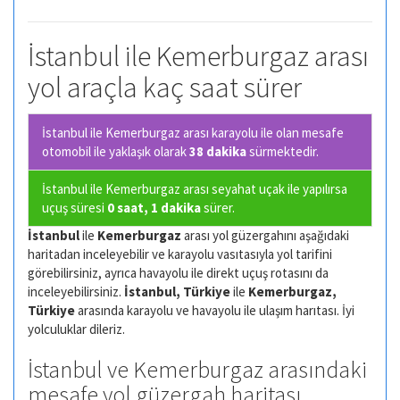
İstanbul ile Kemerburgaz arası
yol araçla kaç saat sürer
İstanbul ile Kemerburgaz arası karayolu ile olan
mesafe
otomobil ile yaklaşık olarak
38 dakika
sürmektedir.
İstanbul ile Kemerburgaz arası seyahat uçak ile yapılırsa
uçuş süresi
0 saat, 1 dakika
sürer.
İstanbul
ile
Kemerburgaz
arası yol güzergahını aşağıdaki
haritadan inceleyebilir ve karayolu vasıtasıyla yol tarifini
görebilirsiniz, ayrıca havayolu ile direkt uçuş rotasını da
inceleyebilirsiniz.
İstanbul, Türkiye
ile
Kemerburgaz,
Türkiye
arasında karayolu ve havayolu ile ulaşım harıtası. İyi
yolculuklar dileriz.
İstanbul ve Kemerburgaz arasındaki
mesafe yol güzergah haritası