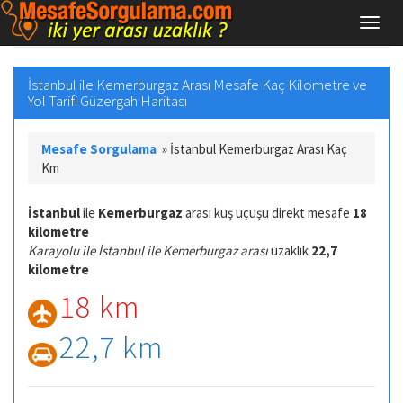
İstanbul ile Kemerburgaz Arası Mesafe Kaç Kilometre ve
Yol Tarifi Güzergah Haritası
Mesafe Sorgulama
»
İstanbul Kemerburgaz Arası Kaç
Km
İstanbul
ile
Kemerburgaz
arası kuş uçuşu direkt mesafe
18
kilometre
Karayolu ile İstanbul ile Kemerburgaz arası
uzaklık
22,7
kilometre
18 km
22,7 km