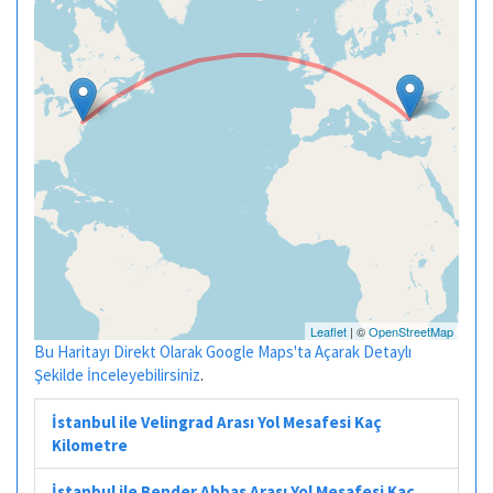
Leaflet
| ©
OpenStreetMap
Bu Haritayı Direkt Olarak Google Maps'ta Açarak Detaylı
Şekilde İnceleyebilirsiniz
.
İstanbul ile Velingrad Arası Yol Mesafesi Kaç
Kilometre
İstanbul ile Bender Abbas Arası Yol Mesafesi Kaç