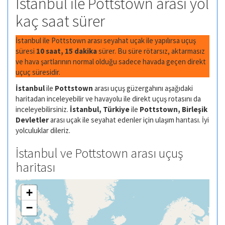
İstanbul ile Pottstown arası yol
kaç saat sürer
İstanbul ile Pottstown arası seyahat uçak ile yapılırsa uçuş
süresi
10 saat, 15 dakika
sürer. Bu süre rötarsız, aktarmasız
ve hava şartlarının normal olduğu sadece havada geçen direkt
uçuç süresidir.
İstanbul
ile
Pottstown
arası uçuş güzergahını aşağıdaki
haritadan inceleyebilir ve havayolu ile direkt uçuş rotasını da
inceleyebilirsiniz.
İstanbul, Türkiye
ile
Pottstown, Birleşik
Devletler
arası uçak ile seyahat edenler için ulaşım harıtası. İyi
yolculuklar dileriz.
İstanbul ve Pottstown arası uçuş
haritası
+
−