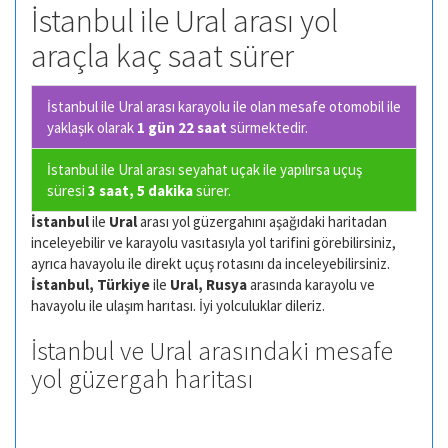
İstanbul ile Ural arası yol
araçla kaç saat sürer
İstanbul ile Ural arası karayolu ile olan
mesafe otomobil ile
yaklaşık olarak
1 gün 22 saat
sürmektedir.
İstanbul ile Ural arası seyahat uçak ile yapılırsa uçuş
süresi
3 saat, 5 dakika
sürer.
İstanbul
ile
Ural
arası yol güzergahını aşağıdaki haritadan
inceleyebilir ve karayolu vasıtasıyla yol tarifini görebilirsiniz,
ayrıca havayolu ile direkt uçuş rotasını da inceleyebilirsiniz.
İstanbul, Türkiye
ile
Ural, Rusya
arasında karayolu ve
havayolu ile ulaşım harıtası. İyi yolculuklar dileriz.
İstanbul ve Ural arasındaki mesafe
yol güzergah haritası