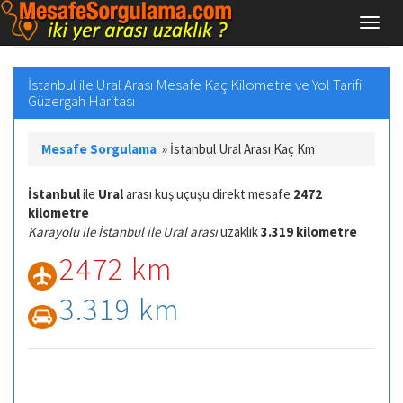
İstanbul ile Ural Arası Mesafe Kaç Kilometre ve Yol Tarifi
Güzergah Haritası
Mesafe Sorgulama
»
İstanbul Ural Arası Kaç Km
İstanbul
ile
Ural
arası kuş uçuşu direkt mesafe
2472
kilometre
Karayolu ile İstanbul ile Ural arası
uzaklık
3.319 kilometre
2472 km
3.319 km