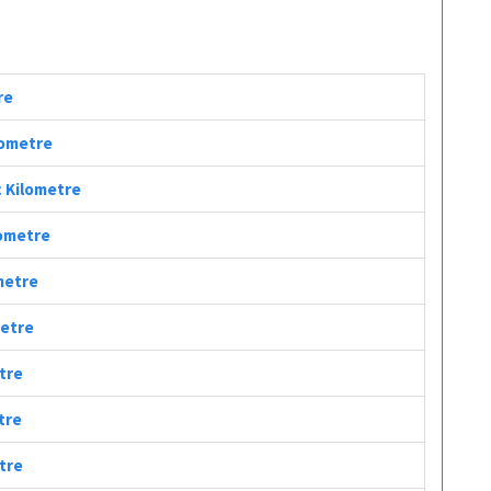
re
ilometre
ç Kilometre
lometre
ometre
metre
etre
tre
etre