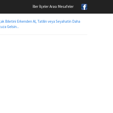
İller İlçeler Arası Mesafeler
ak Biletini Erkenden Al, Tatilin veya Seyahatin Daha
uza Gelsin...