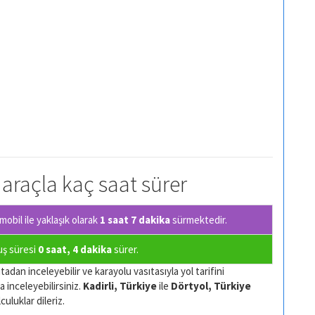
l araçla kaç saat sürer
obil ile yaklaşık olarak
1 saat 7 dakika
sürmektedir.
çuş süresi
0 saat, 4 dakika
sürer.
tadan inceleyebilir ve karayolu vasıtasıyla yol tarifini
a inceleyebilirsiniz.
Kadirli, Türkiye
ile
Dörtyol, Türkiye
culuklar dileriz.