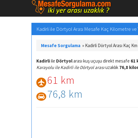
Kadirli ile Dörtyol Arası Mesafe Kaç Kilometre ve 
Mesafe Sorgulama
»
Kadirli Dörtyol Arası Kaç Km
Kadirli
ile
Dörtyol
arası kuş uçuşu direkt mesafe
61 
Karayolu ile Kadirli ile Dörtyol arası
uzaklık
76,8 kil
61 km
76,8 km