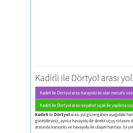
Kadirli ile Dörtyol arası yo
Kadirli ile Dörtyol arası karayolu ile olan
mesafe otom
Kadirli ile Dörtyol arası seyahat uçak ile yapılırsa u
Kadirli
ile
Dörtyol
arası yol güzergahını aşağıdaki hari
görebilirsiniz, ayrıca havayolu ile direkt uçuş rotasını d
arasında karayolu ve havayolu ile ulaşım harıtası. İyi yol