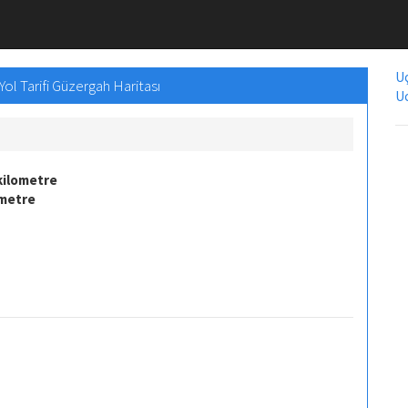
Uç
Yol Tarifi Güzergah Haritası
Uc
kilometre
ometre