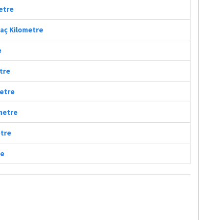
metre
Kaç Kilometre
e
etre
metre
ometre
etre
re