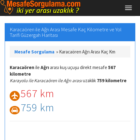
Karacaören ile Ağrı Arası Mesafe Kaç Kilometre ve Yol
Tarifi Güzergah Haritası
Mesafe Sorgulama
»
Karacaören Ağrı Arası Kaç Km
Karacaören
ile
Ağrı
arası kuş uçuşu direkt mesafe
567
kilometre
Karayolu ile Karacaören ile Ağrı arası
uzaklık
759 kilometre
567 km
759 km