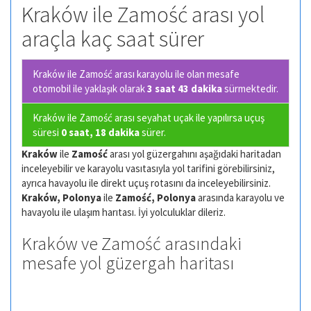
Kraków ile Zamość arası yol
araçla kaç saat sürer
Kraków ile Zamość arası karayolu ile olan
mesafe
otomobil ile yaklaşık olarak
3 saat 43 dakika
sürmektedir.
Kraków ile Zamość arası seyahat uçak ile yapılırsa uçuş
süresi
0 saat, 18 dakika
sürer.
Kraków
ile
Zamość
arası yol güzergahını aşağıdaki haritadan
inceleyebilir ve karayolu vasıtasıyla yol tarifini görebilirsiniz,
ayrıca havayolu ile direkt uçuş rotasını da inceleyebilirsiniz.
Kraków, Polonya
ile
Zamość, Polonya
arasında karayolu ve
havayolu ile ulaşım harıtası. İyi yolculuklar dileriz.
Kraków ve Zamość arasındaki
mesafe yol güzergah haritası