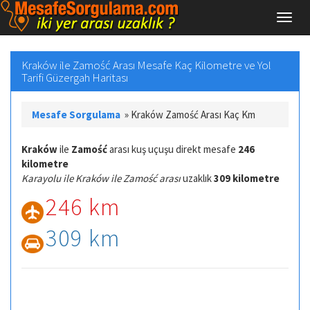
Kraków ile Zamość Arası Mesafe Kaç Kilometre ve Yol
Tarifi Güzergah Haritası
Mesafe Sorgulama
»
Kraków Zamość Arası Kaç Km
Kraków
ile
Zamość
arası kuş uçuşu direkt mesafe
246
kilometre
Karayolu ile Kraków ile Zamość arası
uzaklık
309 kilometre
246 km
309 km