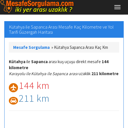
Kütahya ile Sapanca Arası Mesafe Kaç Kilometre ve Yol
Tarifi Güzergah Haritası
Mesafe Sorgulama
»
Kütahya Sapanca Arası Kaç Km
Kütahya
ile
Sapanca
arası kuş uçuşu direkt mesafe
144
kilometre
Karayolu ile Kütahya ile Sapanca arası
uzaklık
211 kilometre
144 km
211 km