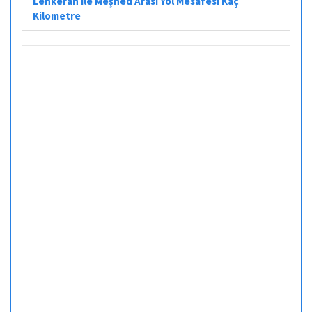
Lenkeran ile Meşhed Arası Yol Mesafesi Kaç
Kilometre