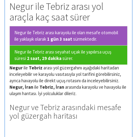
Negur ile Tebriz arası yol
araçla kaç saat sürer
Negur ile Tebriz arası karayolu ile olan
mesafe otomobil
ile yaklaşık olarak
1 gün 3 saat
sürmektedir.
Negur ile Tebriz arası seyahat uçak ile yapılırsa uçuş
süresi
2 saat, 29 dakika
sürer.
Negur
ile
Tebriz
arası yol güzergahını aşağıdaki haritadan
inceleyebilir ve karayolu vasıtasıyla yol tarifini görebilirsiniz,
ayrıca havayolu ile direkt uçuş rotasını da inceleyebilirsiniz.
Negur, İran
ile
Tebriz, İran
arasında karayolu ve havayolu ile
ulaşım harıtası. İyi yolculuklar dileriz.
Negur ve Tebriz arasındaki mesafe
yol güzergah haritası