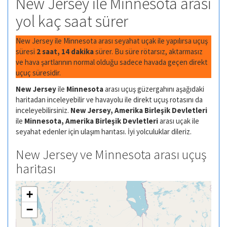
New Jersey ile Minnesota arası
yol kaç saat sürer
New Jersey ile Minnesota arası seyahat uçak ile yapılırsa uçuş
süresi
2 saat, 14 dakika
sürer. Bu süre rötarsız, aktarmasız
ve hava şartlarının normal olduğu sadece havada geçen direkt
uçuç süresidir.
New Jersey
ile
Minnesota
arası uçuş güzergahını aşağıdaki
haritadan inceleyebilir ve havayolu ile direkt uçuş rotasını da
inceleyebilirsiniz.
New Jersey, Amerika Birleşik Devletleri
ile
Minnesota, Amerika Birleşik Devletleri
arası uçak ile
seyahat edenler için ulaşım harıtası. İyi yolculuklar dileriz.
New Jersey ve Minnesota arası uçuş
haritası
+
−