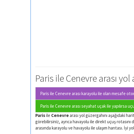
Paris ile Cenevre arası yol
Paris ile Cenevre arası karayolu ile olan
mesafe otomo
Paris ile Cenevre arası seyahat uçak ile yapılırsa uç
Paris
ile
Cenevre
arası yol güzergahını aşağıdaki harit
görebilirsiniz, ayrıca havayolu ile direkt uçuş rotasını d
arasında karayolu ve havayolu ile ulaşım harıtası. İyi yol