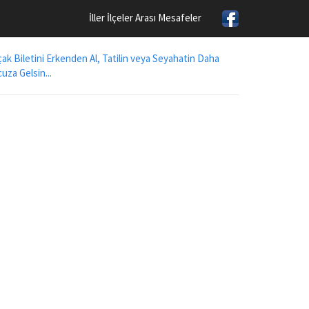
İller İlçeler Arası Mesafeler
ak Biletini Erkenden Al, Tatilin veya Seyahatin Daha
uza Gelsin...