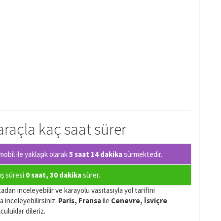
 araçla kaç saat sürer
bil ile yaklaşık olarak
5 saat 14 dakika
sürmektedir.
uş süresi
0 saat, 30 dakika
sürer.
adan inceleyebilir ve karayolu vasıtasıyla yol tarifini
a inceleyebilirsiniz.
Paris, Fransa
ile
Cenevre, İsviçre
culuklar dileriz.