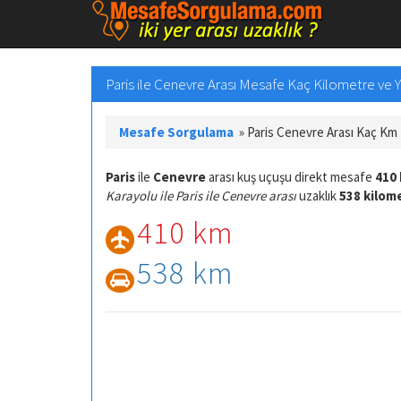
Paris ile Cenevre Arası Mesafe Kaç Kilometre ve Yo
Mesafe Sorgulama
»
Paris Cenevre Arası Kaç Km
Paris
ile
Cenevre
arası kuş uçuşu direkt mesafe
410
Karayolu ile Paris ile Cenevre arası
uzaklık
538 kilom
410 km
538 km