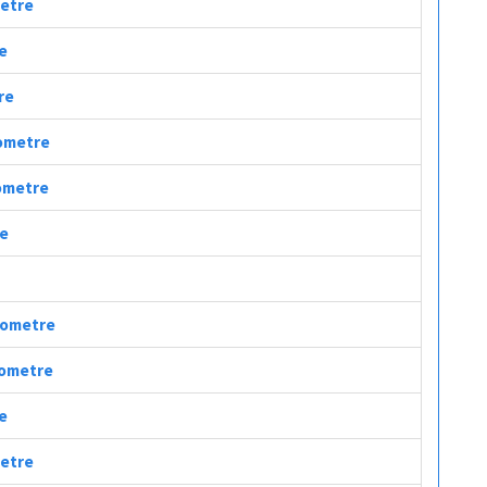
metre
re
re
lometre
lometre
re
ilometre
ilometre
re
metre