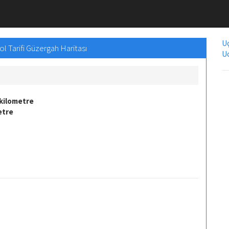
Uç
l Tarifi Güzergah Haritası
Uc
 kilometre
etre