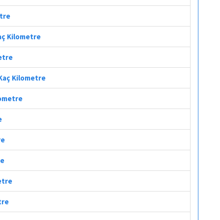
etre
Kaç Kilometre
etre
 Kaç Kilometre
lometre
e
re
re
etre
tre