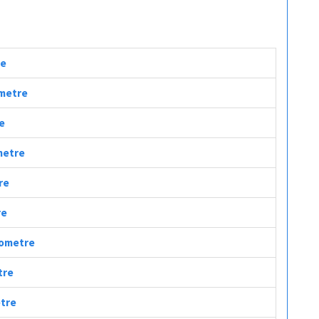
re
ometre
re
ometre
re
re
ilometre
tre
etre