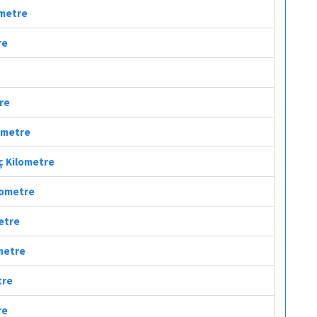
ometre
re
tre
lometre
aç Kilometre
ilometre
metre
ometre
tre
re