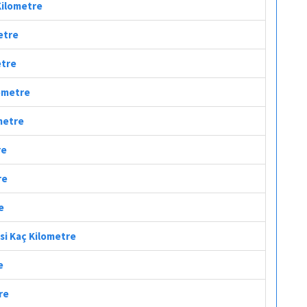
 Kilometre
etre
etre
lometre
ometre
re
re
e
esi Kaç Kilometre
e
re