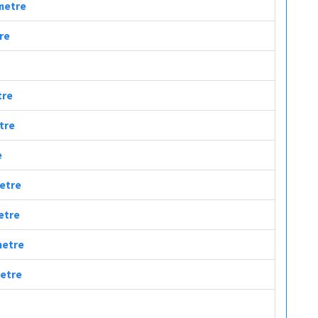
ometre
tre
tre
etre
e
metre
metre
metre
metre