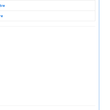
tre
re