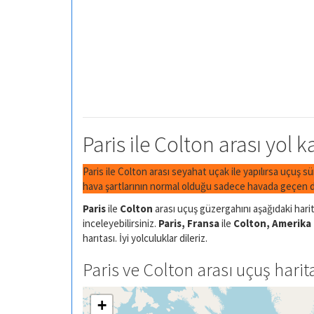
Paris ile Colton arası yol k
Paris ile Colton arası seyahat uçak ile yapılırsa uçuş s
hava şartlarının normal olduğu sadece havada geçen di
Paris
ile
Colton
arası uçuş güzergahını aşağıdaki harit
inceleyebilirsiniz.
Paris, Fransa
ile
Colton, Amerika 
harıtası. İyi yolculuklar dileriz.
Paris ve Colton arası uçuş harit
+