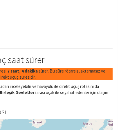
aç saat sürer
üresi
7 saat, 4 dakika
sürer. Bu süre rötarsız, aktarmasız ve
rekt uçuç süresidir.
adan inceleyebilir ve havayolu ile direkt uçuş rotasını da
Birleşik Devletleri
arası uçak ile seyahat edenler için ulaşım
ası