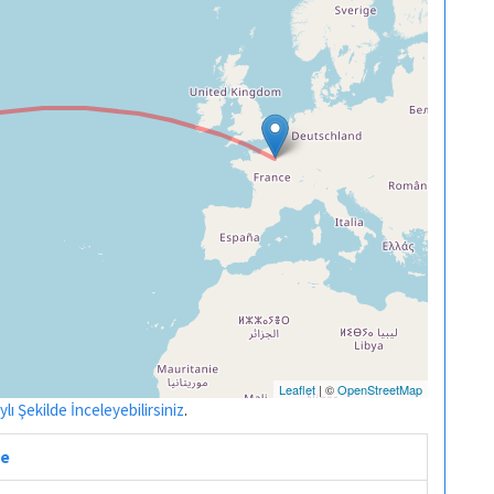
Leaflet
| ©
OpenStreetMap
ı Şekilde İnceleyebilirsiniz
.
re