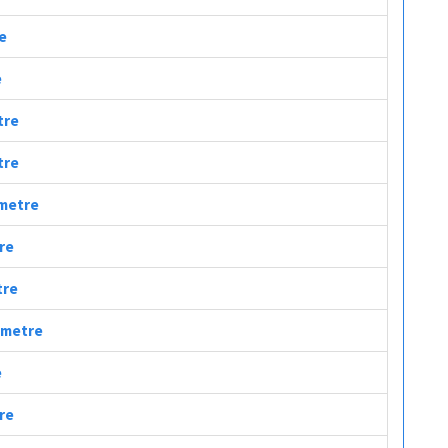
re
e
tre
tre
ometre
tre
tre
lometre
e
tre