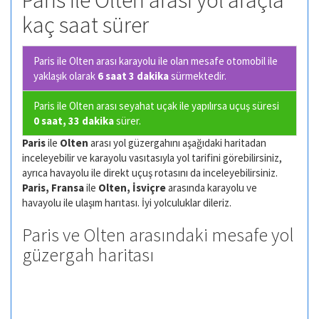
Paris ile Olten arası yol araçla
kaç saat sürer
Paris ile Olten arası karayolu ile olan
mesafe otomobil ile
yaklaşık olarak
6 saat 3 dakika
sürmektedir.
Paris ile Olten arası seyahat uçak ile yapılırsa uçuş süresi
0 saat, 33 dakika
sürer.
Paris
ile
Olten
arası yol güzergahını aşağıdaki haritadan
inceleyebilir ve karayolu vasıtasıyla yol tarifini görebilirsiniz,
ayrıca havayolu ile direkt uçuş rotasını da inceleyebilirsiniz.
Paris, Fransa
ile
Olten, İsviçre
arasında karayolu ve
havayolu ile ulaşım harıtası. İyi yolculuklar dileriz.
Paris ve Olten arasındaki mesafe yol
güzergah haritası