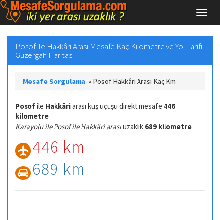
Posof ile Hakkâri Arası Mesafe Kaç Kilometre ve Yol Tarifi
Güzergah Haritası
Mesafe Sorgulama
»
Posof Hakkâri Arası Kaç Km
Posof
ile
Hakkâri
arası kuş uçuşu direkt mesafe
446
kilometre
Karayolu ile Posof ile Hakkâri arası
uzaklık
689 kilometre
446 km
689 km