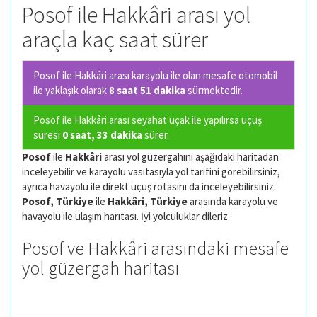
Posof ile Hakkâri arası yol
araçla kaç saat sürer
Posof ile Hakkâri arası karayolu ile olan
mesafe otomobil
ile yaklaşık olarak
8 saat 51 dakika
sürmektedir.
Posof ile Hakkâri arası seyahat uçak ile yapılırsa uçuş
süresi
0 saat, 33 dakika
sürer.
Posof
ile
Hakkâri
arası yol güzergahını aşağıdaki haritadan
inceleyebilir ve karayolu vasıtasıyla yol tarifini görebilirsiniz,
ayrıca havayolu ile direkt uçuş rotasını da inceleyebilirsiniz.
Posof, Türkiye
ile
Hakkâri, Türkiye
arasında karayolu ve
havayolu ile ulaşım harıtası. İyi yolculuklar dileriz.
Posof ve Hakkâri arasındaki mesafe
yol güzergah haritası