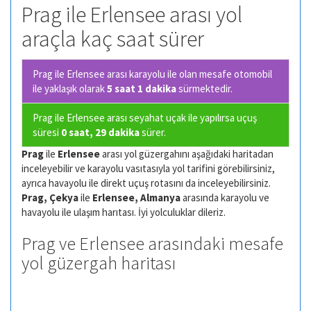
Prag ile Erlensee arası yol
araçla kaç saat sürer
Prag ile Erlensee arası karayolu ile olan
mesafe otomobil
ile yaklaşık olarak
5 saat 1 dakika
sürmektedir.
Prag ile Erlensee arası seyahat uçak ile yapılırsa uçuş
süresi
0 saat, 29 dakika
sürer.
Prag
ile
Erlensee
arası yol güzergahını aşağıdaki haritadan
inceleyebilir ve karayolu vasıtasıyla yol tarifini görebilirsiniz,
ayrıca havayolu ile direkt uçuş rotasını da inceleyebilirsiniz.
Prag, Çekya
ile
Erlensee, Almanya
arasında karayolu ve
havayolu ile ulaşım harıtası. İyi yolculuklar dileriz.
Prag ve Erlensee arasındaki mesafe
yol güzergah haritası