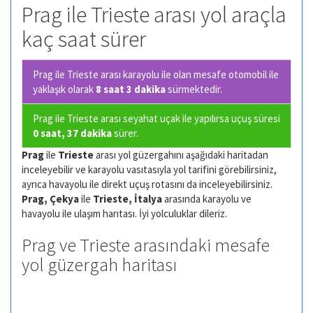
Prag ile Trieste arası yol araçla
kaç saat sürer
Prag ile Trieste arası karayolu ile olan
mesafe otomobil ile
yaklaşık olarak
8 saat 3 dakika
sürmektedir.
Prag ile Trieste arası seyahat uçak ile yapılırsa uçuş süresi
0 saat, 37 dakika
sürer.
Prag
ile
Trieste
arası yol güzergahını aşağıdaki haritadan
inceleyebilir ve karayolu vasıtasıyla yol tarifini görebilirsiniz,
ayrıca havayolu ile direkt uçuş rotasını da inceleyebilirsiniz.
Prag, Çekya
ile
Trieste, İtalya
arasında karayolu ve
havayolu ile ulaşım harıtası. İyi yolculuklar dileriz.
Prag ve Trieste arasındaki mesafe
yol güzergah haritası