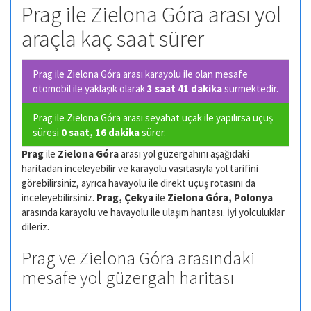
Prag ile Zielona Góra arası yol
araçla kaç saat sürer
Prag ile Zielona Góra arası karayolu ile olan
mesafe
otomobil ile yaklaşık olarak
3 saat 41 dakika
sürmektedir.
Prag ile Zielona Góra arası seyahat uçak ile yapılırsa uçuş
süresi
0 saat, 16 dakika
sürer.
Prag
ile
Zielona Góra
arası yol güzergahını aşağıdaki
haritadan inceleyebilir ve karayolu vasıtasıyla yol tarifini
görebilirsiniz, ayrıca havayolu ile direkt uçuş rotasını da
inceleyebilirsiniz.
Prag, Çekya
ile
Zielona Góra, Polonya
arasında karayolu ve havayolu ile ulaşım harıtası. İyi yolculuklar
dileriz.
Prag ve Zielona Góra arasındaki
mesafe yol güzergah haritası