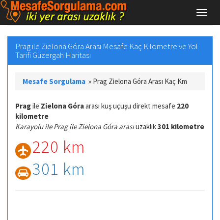
Prag ile Zielona Góra Arası Mesafe Kaç Kilometre ve Yol
Tarifi Güzergah Haritası
Mesafe Sorgulama
»
Prag Zielona Góra Arası Kaç Km
Prag
ile
Zielona Góra
arası kuş uçuşu direkt mesafe
220
kilometre
Karayolu ile Prag ile Zielona Góra arası
uzaklık
301 kilometre
220 km
301 km