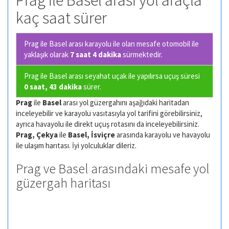
Prag ile Basel arası yol araçla
kaç saat sürer
Prag ile Basel arası karayolu ile olan
mesafe otomobil ile
yaklaşık olarak
7 saat 4 dakika
sürmektedir.
Prag ile Basel arası seyahat uçak ile yapılırsa uçuş süresi
0 saat, 43 dakika
sürer.
Prag
ile
Basel
arası yol güzergahını aşağıdaki haritadan
inceleyebilir ve karayolu vasıtasıyla yol tarifini görebilirsiniz,
ayrıca havayolu ile direkt uçuş rotasını da inceleyebilirsiniz.
Prag, Çekya
ile
Basel, İsviçre
arasında karayolu ve havayolu
ile ulaşım harıtası. İyi yolculuklar dileriz.
Prag ve Basel arasındaki mesafe yol
güzergah haritası