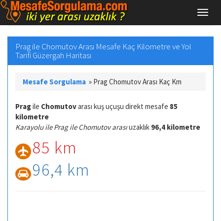
Prag ile Chomutov Arası Mesafe Kaç Kilometre ve Yol
Tarifi Güzergah Haritası
Mesafe Sorgulama
»
Prag Chomutov Arası Kaç Km
Prag
ile
Chomutov
arası kuş uçuşu direkt mesafe
85
kilometre
Karayolu ile Prag ile Chomutov arası
uzaklık
96,4 kilometre
85 km
96,4 km