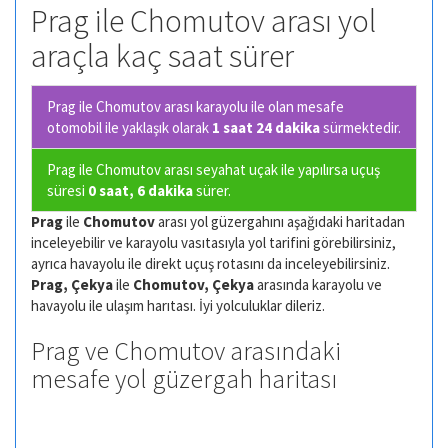
Prag ile Chomutov arası yol
araçla kaç saat sürer
Prag ile Chomutov arası karayolu ile olan
mesafe
otomobil ile yaklaşık olarak
1 saat 24 dakika
sürmektedir.
Prag ile Chomutov arası seyahat uçak ile yapılırsa uçuş
süresi
0 saat, 6 dakika
sürer.
Prag
ile
Chomutov
arası yol güzergahını aşağıdaki haritadan
inceleyebilir ve karayolu vasıtasıyla yol tarifini görebilirsiniz,
ayrıca havayolu ile direkt uçuş rotasını da inceleyebilirsiniz.
Prag, Çekya
ile
Chomutov, Çekya
arasında karayolu ve
havayolu ile ulaşım harıtası. İyi yolculuklar dileriz.
Prag ve Chomutov arasındaki
mesafe yol güzergah haritası