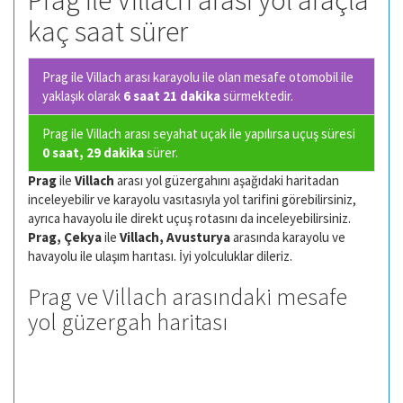
Prag ile Villach arası yol araçla
kaç saat sürer
Prag ile Villach arası karayolu ile olan
mesafe otomobil ile
yaklaşık olarak
6 saat 21 dakika
sürmektedir.
Prag ile Villach arası seyahat uçak ile yapılırsa uçuş süresi
0 saat, 29 dakika
sürer.
Prag
ile
Villach
arası yol güzergahını aşağıdaki haritadan
inceleyebilir ve karayolu vasıtasıyla yol tarifini görebilirsiniz,
ayrıca havayolu ile direkt uçuş rotasını da inceleyebilirsiniz.
Prag, Çekya
ile
Villach, Avusturya
arasında karayolu ve
havayolu ile ulaşım harıtası. İyi yolculuklar dileriz.
Prag ve Villach arasındaki mesafe
yol güzergah haritası