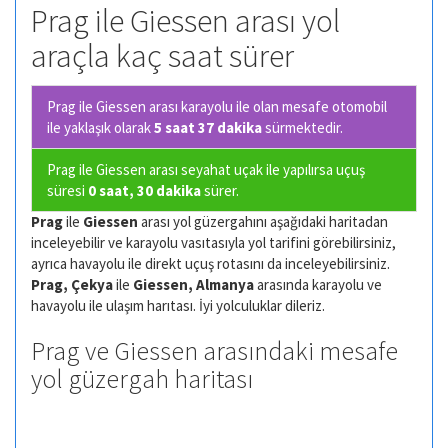
Prag ile Giessen arası yol
araçla kaç saat sürer
Prag ile Giessen arası karayolu ile olan
mesafe otomobil
ile yaklaşık olarak
5 saat 37 dakika
sürmektedir.
Prag ile Giessen arası seyahat uçak ile yapılırsa uçuş
süresi
0 saat, 30 dakika
sürer.
Prag
ile
Giessen
arası yol güzergahını aşağıdaki haritadan
inceleyebilir ve karayolu vasıtasıyla yol tarifini görebilirsiniz,
ayrıca havayolu ile direkt uçuş rotasını da inceleyebilirsiniz.
Prag, Çekya
ile
Giessen, Almanya
arasında karayolu ve
havayolu ile ulaşım harıtası. İyi yolculuklar dileriz.
Prag ve Giessen arasındaki mesafe
yol güzergah haritası