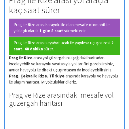
Prag ile Rize arası yol araçla
kaç saat sürer
Prag ile Rize arası karayolu ile olan
mesafe otomobil ile
yaklaşık olarak
1 gün 8 saat
sürmektedir.
Prag ile Rize arası seyahat uçak ile yapılırsa uçuş süresi
2
saat, 48 dakika
sürer.
Prag
ile
Rize
arası yol güzergahını aşağıdaki haritadan
inceleyebilir ve karayolu vasıtasıyla yol tarifini görebilirsiniz,
ayrıca havayolu ile direkt uçuş rotasını da inceleyebilirsiniz.
Prag, Çekya
ile
Rize, Türkiye
arasında karayolu ve havayolu
ile ulaşım harıtası. İyi yolculuklar dileriz.
Prag ve Rize arasındaki mesafe yol
güzergah haritası