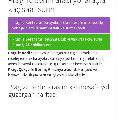
Prag ile Berlin arası yol araçla
kaç saat sürer
Prag ile Berlin arası karayolu ile olan
mesafe otomobil ile
yaklaşık olarak
3 saat 34 dakika
sürmektedir.
Prag ile Berlin arası seyahat uçak ile yapılırsa uçuş süresi
0 saat, 21 dakika
sürer.
Prag
ile
Berlin
arası yol güzergahını aşağıdaki haritadan
inceleyebilir ve karayolu vasıtasıyla yol tarifini görebilirsiniz,
ayrıca havayolu ile direkt uçuş rotasını da inceleyebilirsiniz.
Prag, Çekya
ile
Berlin, Almanya
arasında karayolu ve
havayolu ile ulaşım harıtası. İyi yolculuklar dileriz.
Prag ve Berlin arasındaki mesafe yol
güzergah haritası