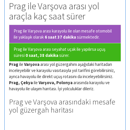
Prag ile Varşova arası yol
araçla kaç saat sürer
Prag ile Varşova arası karayolu ile olan
mesafe otomobil
ile yaklaşık olarak
6 saat 37 dakika
sürmektedir.
Prag ile Varşova arası seyahat uçak ile yapılırsa uçuş
süresi
0 saat, 38 dakika
sürer.
Prag
ile
Varşova
arası yol güzergahını aşağıdaki haritadan
inceleyebilir ve karayolu vasıtasıyla yol tarifini görebilirsiniz,
ayrıca havayolu ile direkt uçuş rotasını da inceleyebilirsiniz.
Prag, Çekya
ile
Varşova, Polonya
arasında karayolu ve
havayolu ile ulaşım harıtası. İyi yolculuklar dileriz.
Prag ve Varşova arasındaki mesafe
yol güzergah haritası