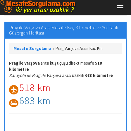
Prag ile Varşova Arası Mesafe Kaç Kilometre ve Yol Tarifi
Güzergah Haritası
Mesafe Sorgulama
»
Prag Varşova Arası Kaç Km
Prag
ile
Varşova
arası kuş uçuşu direkt mesafe
518
kilometre
Karayolu ile Prag ile Varşova arası
uzaklık
683 kilometre
518 km
683 km