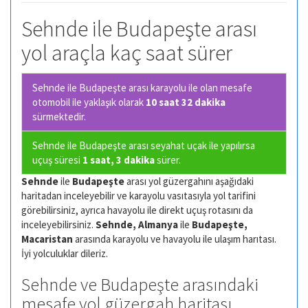
Sehnde ile Budapeşte arası
yol araçla kaç saat sürer
Sehnde ile Budapeşte arası karayolu ile olan
mesafe
otomobil ile yaklaşık olarak
10 saat 32 dakika
sürmektedir.
Sehnde ile Budapeşte arası seyahat uçak ile yapılırsa
uçuş süresi
1 saat, 3 dakika
sürer.
Sehnde
ile
Budapeşte
arası yol güzergahını aşağıdaki
haritadan inceleyebilir ve karayolu vasıtasıyla yol tarifini
görebilirsiniz, ayrıca havayolu ile direkt uçuş rotasını da
inceleyebilirsiniz.
Sehnde, Almanya
ile
Budapeşte,
Macaristan
arasında karayolu ve havayolu ile ulaşım harıtası.
İyi yolculuklar dileriz.
Sehnde ve Budapeşte arasındaki
mesafe yol güzergah haritası