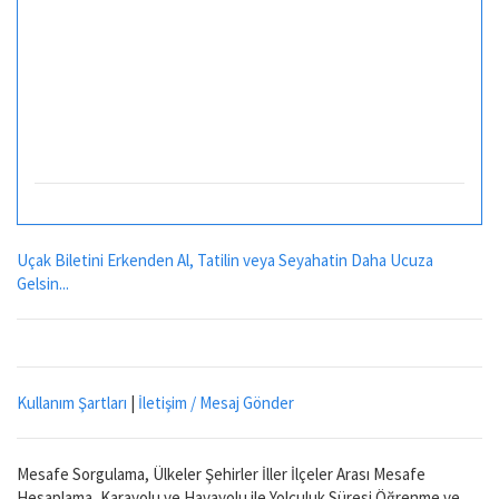
Uçak Biletini Erkenden Al, Tatilin veya Seyahatin Daha Ucuza
Gelsin...
Kullanım Şartları
|
İletişim / Mesaj Gönder
Mesafe Sorgulama, Ülkeler Şehirler İller İlçeler Arası Mesafe
Hesaplama, Karayolu ve Havayolu ile Yolculuk Süresi Öğrenme ve