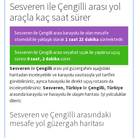
Sesveren ile Çengilli arası yol
araçla kaç saat sürer
Sesveren ile Çengilli arası karayolu ile olan
mesafe
otomobil ile yaklaşık olarak
1 saat 23 dakika
sürmektedir.
Sesveren ile Çengilli arası seyahat uçak ile yapılırsa uçuş
süresi
0 saat, 2 dakika
sürer.
Sesveren
ile
Çengilli
arası yol güzergahını aşağıdaki
haritadan inceleyebilir ve karayolu vasıtasıyla yol tarifini
görebilirsiniz, ayrıca havayolu ile direkt uçuş rotasını da
inceleyebilirsiniz.
Sesveren, Türkiye
ile
Çengilli, Türkiye
arasında karayolu ve havayolu ile ulaşım harıtası. İyi yolculuklar
dileriz.
Sesveren ve Çengilli arasındaki
mesafe yol güzergah haritası