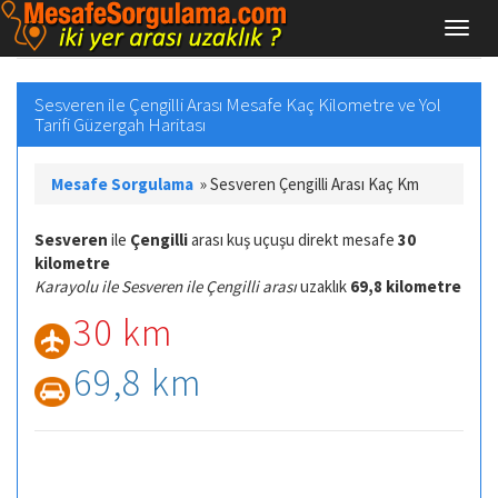
Sesveren ile Çengilli Arası Mesafe Kaç Kilometre ve Yol
Tarifi Güzergah Haritası
Mesafe Sorgulama
»
Sesveren Çengilli Arası Kaç Km
Sesveren
ile
Çengilli
arası kuş uçuşu direkt mesafe
30
kilometre
Karayolu ile Sesveren ile Çengilli arası
uzaklık
69,8 kilometre
30 km
69,8 km