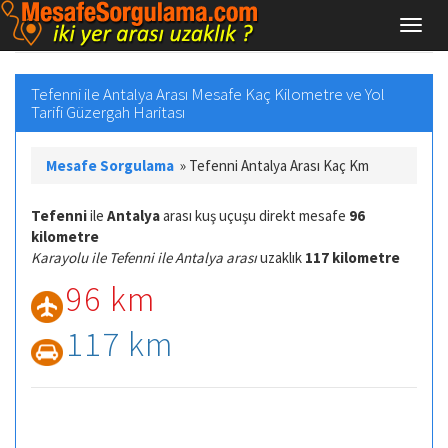
Tefenni ile Antalya Arası Mesafe Kaç Kilometre ve Yol
Tarifi Güzergah Haritası
Mesafe Sorgulama
»
Tefenni Antalya Arası Kaç Km
Tefenni
ile
Antalya
arası kuş uçuşu direkt mesafe
96
kilometre
Karayolu ile Tefenni ile Antalya arası
uzaklık
117 kilometre
96 km
117 km