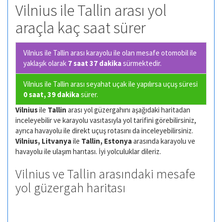
Vilnius ile Tallin arası yol
araçla kaç saat sürer
Vilnius ile Tallin arası karayolu ile olan
mesafe otomobil ile
yaklaşık olarak
7 saat 37 dakika
sürmektedir.
Vilnius ile Tallin arası seyahat uçak ile yapılırsa uçuş süresi
0 saat, 39 dakika
sürer.
Vilnius
ile
Tallin
arası yol güzergahını aşağıdaki haritadan
inceleyebilir ve karayolu vasıtasıyla yol tarifini görebilirsiniz,
ayrıca havayolu ile direkt uçuş rotasını da inceleyebilirsiniz.
Vilnius, Litvanya
ile
Tallin, Estonya
arasında karayolu ve
havayolu ile ulaşım harıtası. İyi yolculuklar dileriz.
Vilnius ve Tallin arasındaki mesafe
yol güzergah haritası