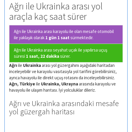
Ağrı ile Ukrainka arası yol
araçla kaç saat sürer
Ağrı ile Ukrainka arası karayolu ile olan
mesafe otomobil
ile yaklaşık olarak
1 gün 1 saat
sürmektedir.
Ağrı ile Ukrainka arası seyahat uçak ile yapılırsa uçuş
süresi
1 saat, 22 dakika
sürer.
Ağrı
ile
Ukrainka
arası yol güzergahını aşağıdaki haritadan
inceleyebilir ve karayolu vasıtasıyla yol tarifini görebilirsiniz,
ayrıca havayolu ile direkt uçuş rotasını da inceleyebilirsiniz.
Ağrı, Türkiye
ile
Ukrainka, Ukrayna
arasında karayolu ve
havayolu ile ulaşım harıtası. İyi yolculuklar dileriz.
Ağrı ve Ukrainka arasındaki mesafe
yol güzergah haritası