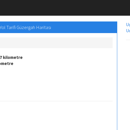
Uç
ol Tarifi Güzergah Haritası
Uc
7 kilometre
lometre