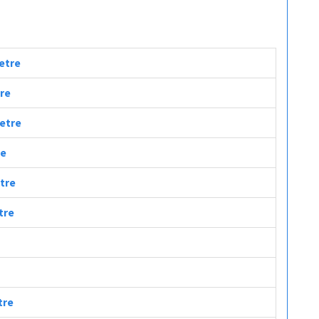
metre
tre
metre
re
etre
tre
tre