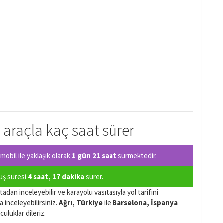
l araçla kaç saat sürer
obil ile yaklaşık olarak
1 gün 21 saat
sürmektedir.
çuş süresi
4 saat, 17 dakika
sürer.
adan inceleyebilir ve karayolu vasıtasıyla yol tarifini
a inceleyebilirsiniz.
Ağrı, Türkiye
ile
Barselona, İspanya
culuklar dileriz.