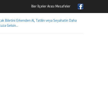
İller İlçeler Arası Mesafeler
ak Biletini Erkenden Al, Tatilin veya Seyahatin Daha
uza Gelsin...