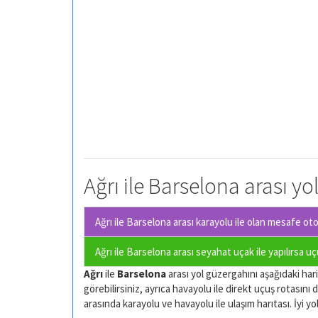
Ağrı ile Barselona arası yo
Ağrı ile Barselona arası karayolu ile olan
mesafe otom
Ağrı ile Barselona arası seyahat uçak ile yapılırsa u
Ağrı
ile
Barselona
arası yol güzergahını aşağıdaki harit
görebilirsiniz, ayrıca havayolu ile direkt uçuş rotasını d
arasında karayolu ve havayolu ile ulaşım harıtası. İyi yol