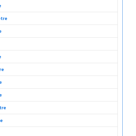
e
etre
e
e
re
e
e
etre
re