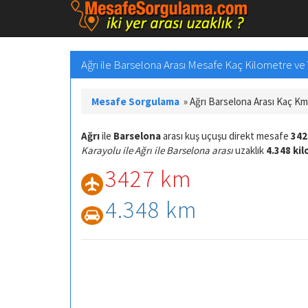
Ağrı ile Barselona Arası Mesafe Kaç Kilometre ve Y
Mesafe Sorgulama
»
Ağrı Barselona Arası Kaç Km
Ağrı
ile
Barselona
arası kuş uçuşu direkt mesafe
342
Karayolu ile Ağrı ile Barselona arası
uzaklık
4.348 ki
3427 km
4.348 km