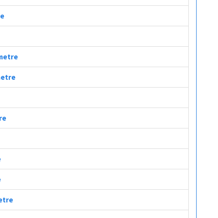
re
ometre
metre
re
e
e
etre