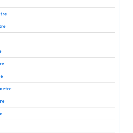
etre
tre
e
tre
re
ometre
tre
re