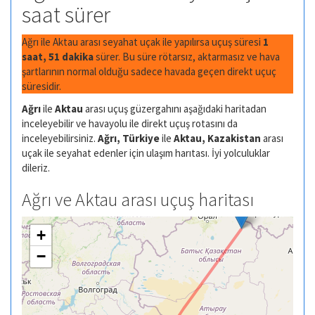
saat sürer
Ağrı ile Aktau arası seyahat uçak ile yapılırsa uçuş süresi
1
saat, 51 dakika
sürer. Bu süre rötarsız, aktarmasız ve hava
şartlarının normal olduğu sadece havada geçen direkt uçuç
süresidir.
Ağrı
ile
Aktau
arası uçuş güzergahını aşağıdaki haritadan
inceleyebilir ve havayolu ile direkt uçuş rotasını da
inceleyebilirsiniz.
Ağrı, Türkiye
ile
Aktau, Kazakistan
arası
uçak ile seyahat edenler için ulaşım harıtası. İyi yolculuklar
dileriz.
Ağrı ve Aktau arası uçuş haritası
+
−