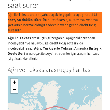
saat sürer
Ağrı ile Teksas arası seyahat uçak ile yapılırsa uçuş süresi
13
saat, 58 dakika
sürer. Bu süre rötarsız, aktarmasız ve hava
şartlarının normal olduğu sadece havada geçen direkt uçuç
süresidir.
Ağrı
ile
Teksas
arası uçuş güzergahını aşağıdaki haritadan
inceleyebilir ve havayolu ile direkt uçuş rotasını da
inceleyebilirsiniz.
Ağrı, Türkiye
ile
Teksas, Amerika Birleşik
Devletleri
arası uçak ile seyahat edenler için ulaşım harıtası.
İyi yolculuklar dileriz.
Ağrı ve Teksas arası uçuş haritası
+
−