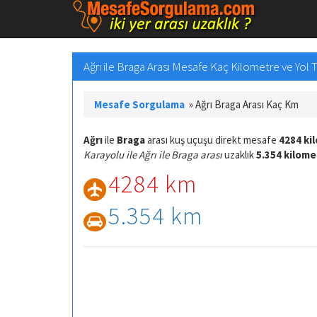
Ağrı ile Braga Arası Mesafe Kaç Kilometre ve Yol T
Mesafe Sorgulama
»
Ağrı Braga Arası Kaç Km
Ağrı
ile
Braga
arası kuş uçuşu direkt mesafe
4284 ki
Karayolu ile Ağrı ile Braga arası
uzaklık
5.354 kilome
4284 km
5.354 km