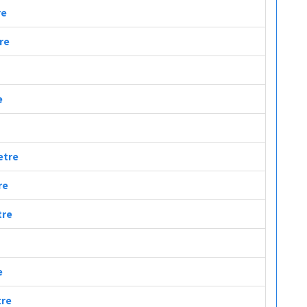
re
tre
e
etre
re
tre
e
tre