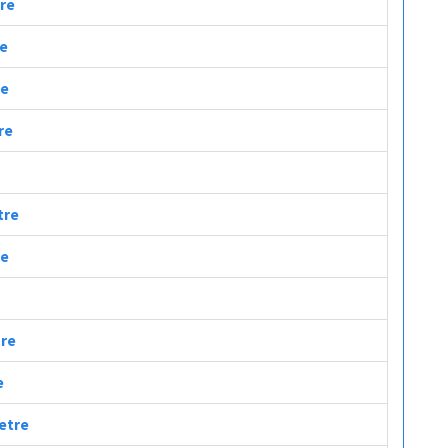
tre
re
re
re
tre
re
tre
e
metre