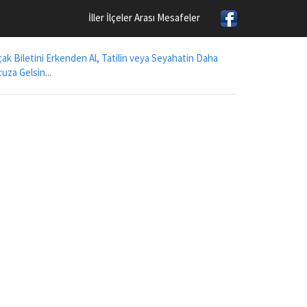
İller İlçeler Arası Mesafeler
ak Biletini Erkenden Al, Tatilin veya Seyahatin Daha
uza Gelsin...