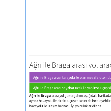
Ağrı ile Braga arası yol ar
Ağrı ile Braga arası karayolu ile olan
mesafe otomobil
Ağrı ile Braga arası seyahat uçak ile yapılırsa uçuş 
Ağrı
ile
Braga
arası yol güzergahını aşağıdaki haritadan 
ayrıca havayolu ile direkt uçuş rotasını da inceleyebilir
havayolu ile ulaşım harıtası. İyi yolculuklar dileriz.