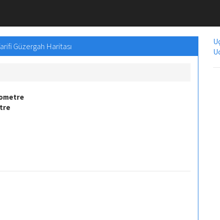
Uç
arifi Güzergah Haritası
Uc
lometre
tre