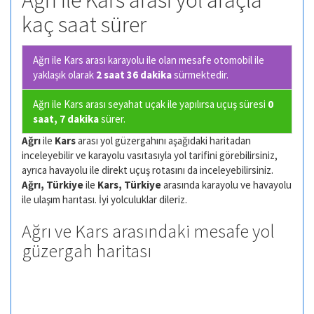
Ağrı ile Kars arası yol araçla
kaç saat sürer
Ağrı ile Kars arası karayolu ile olan
mesafe otomobil ile
yaklaşık olarak
2 saat 36 dakika
sürmektedir.
Ağrı ile Kars arası seyahat uçak ile yapılırsa uçuş süresi
0
saat, 7 dakika
sürer.
Ağrı
ile
Kars
arası yol güzergahını aşağıdaki haritadan
inceleyebilir ve karayolu vasıtasıyla yol tarifini görebilirsiniz,
ayrıca havayolu ile direkt uçuş rotasını da inceleyebilirsiniz.
Ağrı, Türkiye
ile
Kars, Türkiye
arasında karayolu ve havayolu
ile ulaşım harıtası. İyi yolculuklar dileriz.
Ağrı ve Kars arasındaki mesafe yol
güzergah haritası