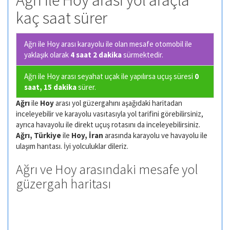
Ağrı ile Hoy arası yol araçla
kaç saat sürer
Ağrı ile Hoy arası karayolu ile olan
mesafe otomobil ile
yaklaşık olarak
4 saat 2 dakika
sürmektedir.
Ağrı ile Hoy arası seyahat uçak ile yapılırsa uçuş süresi
0
saat, 15 dakika
sürer.
Ağrı
ile
Hoy
arası yol güzergahını aşağıdaki haritadan
inceleyebilir ve karayolu vasıtasıyla yol tarifini görebilirsiniz,
ayrıca havayolu ile direkt uçuş rotasını da inceleyebilirsiniz.
Ağrı, Türkiye
ile
Hoy, İran
arasında karayolu ve havayolu ile
ulaşım harıtası. İyi yolculuklar dileriz.
Ağrı ve Hoy arasındaki mesafe yol
güzergah haritası