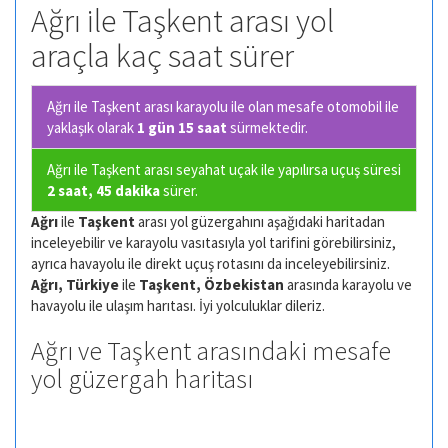
Ağrı ile Taşkent arası yol
araçla kaç saat sürer
Ağrı ile Taşkent arası karayolu ile olan
mesafe otomobil ile
yaklaşık olarak
1 gün 15 saat
sürmektedir.
Ağrı ile Taşkent arası seyahat uçak ile yapılırsa uçuş süresi
2 saat, 45 dakika
sürer.
Ağrı
ile
Taşkent
arası yol güzergahını aşağıdaki haritadan
inceleyebilir ve karayolu vasıtasıyla yol tarifini görebilirsiniz,
ayrıca havayolu ile direkt uçuş rotasını da inceleyebilirsiniz.
Ağrı, Türkiye
ile
Taşkent, Özbekistan
arasında karayolu ve
havayolu ile ulaşım harıtası. İyi yolculuklar dileriz.
Ağrı ve Taşkent arasındaki mesafe
yol güzergah haritası