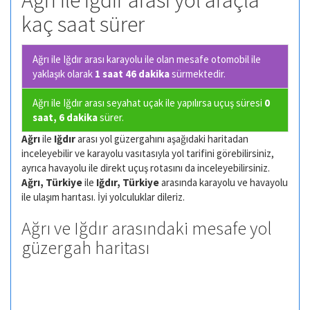
Ağrı ile Iğdır arası yol araçla
kaç saat sürer
Ağrı ile Iğdır arası karayolu ile olan
mesafe otomobil ile
yaklaşık olarak
1 saat 46 dakika
sürmektedir.
Ağrı ile Iğdır arası seyahat uçak ile yapılırsa uçuş süresi
0
saat, 6 dakika
sürer.
Ağrı
ile
Iğdır
arası yol güzergahını aşağıdaki haritadan
inceleyebilir ve karayolu vasıtasıyla yol tarifini görebilirsiniz,
ayrıca havayolu ile direkt uçuş rotasını da inceleyebilirsiniz.
Ağrı, Türkiye
ile
Iğdır, Türkiye
arasında karayolu ve havayolu
ile ulaşım harıtası. İyi yolculuklar dileriz.
Ağrı ve Iğdır arasındaki mesafe yol
güzergah haritası