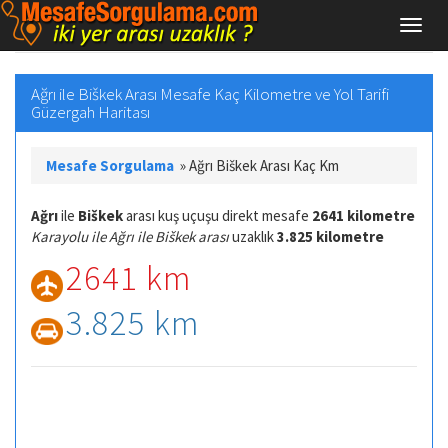
Ağrı ile Biškek Arası Mesafe Kaç Kilometre ve Yol Tarifi
Güzergah Haritası
Mesafe Sorgulama
»
Ağrı Biškek Arası Kaç Km
Ağrı
ile
Biškek
arası kuş uçuşu direkt mesafe
2641 kilometre
Karayolu ile Ağrı ile Biškek arası
uzaklık
3.825 kilometre
2641 km
3.825 km