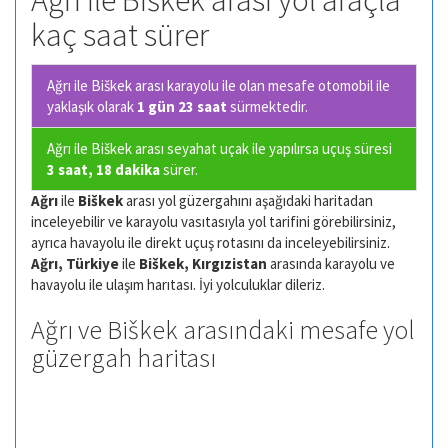
Ağrı ile Biškek arası yol araçla
kaç saat sürer
Ağrı ile Biškek arası karayolu ile olan
mesafe otomobil ile
yaklaşık olarak
1 gün 23 saat
sürmektedir.
Ağrı ile Biškek arası seyahat uçak ile yapılırsa uçuş süresi
3 saat, 18 dakika
sürer.
Ağrı
ile
Biškek
arası yol güzergahını aşağıdaki haritadan
inceleyebilir ve karayolu vasıtasıyla yol tarifini görebilirsiniz,
ayrıca havayolu ile direkt uçuş rotasını da inceleyebilirsiniz.
Ağrı, Türkiye
ile
Biškek, Kırgızistan
arasında karayolu ve
havayolu ile ulaşım harıtası. İyi yolculuklar dileriz.
Ağrı ve Biškek arasındaki mesafe yol
güzergah haritası