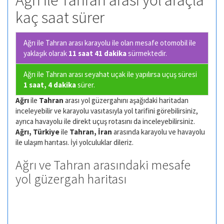
Ağrı ile Tahran arası yol araçla
kaç saat sürer
Ağrı ile Tahran arası karayolu ile olan
mesafe otomobil ile
yaklaşık olarak
11 saat 41 dakika
sürmektedir.
Ağrı ile Tahran arası seyahat uçak ile yapılırsa uçuş süresi
1 saat, 4 dakika
sürer.
Ağrı
ile
Tahran
arası yol güzergahını aşağıdaki haritadan
inceleyebilir ve karayolu vasıtasıyla yol tarifini görebilirsiniz,
ayrıca havayolu ile direkt uçuş rotasını da inceleyebilirsiniz.
Ağrı, Türkiye
ile
Tahran, İran
arasında karayolu ve havayolu
ile ulaşım harıtası. İyi yolculuklar dileriz.
Ağrı ve Tahran arasındaki mesafe
yol güzergah haritası