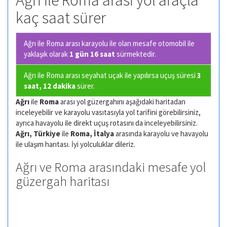
Ağrı ile Roma arası yol araçla
kaç saat sürer
Ağrı ile Roma arası karayolu ile olan
mesafe otomobil ile
yaklaşık olarak
1 gün 16 saat
sürmektedir.
Ağrı ile Roma arası seyahat uçak ile yapılırsa uçuş süresi
3
saat, 12 dakika
sürer.
Ağrı
ile
Roma
arası yol güzergahını aşağıdaki haritadan
inceleyebilir ve karayolu vasıtasıyla yol tarifini görebilirsiniz,
ayrıca havayolu ile direkt uçuş rotasını da inceleyebilirsiniz.
Ağrı, Türkiye
ile
Roma, İtalya
arasında karayolu ve havayolu
ile ulaşım harıtası. İyi yolculuklar dileriz.
Ağrı ve Roma arasındaki mesafe yol
güzergah haritası