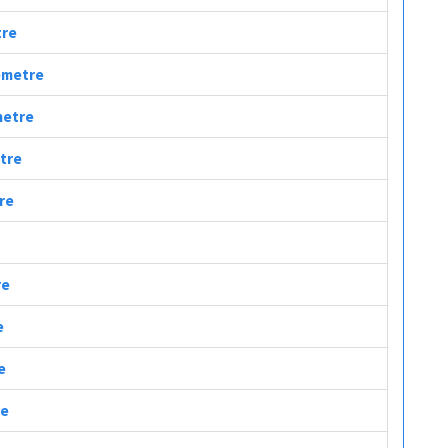
tre
lometre
ometre
etre
tre
re
e
e
re