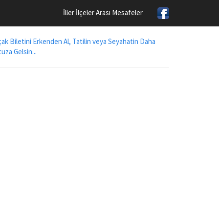
İller İlçeler Arası Mesafeler
ak Biletini Erkenden Al, Tatilin veya Seyahatin Daha
uza Gelsin...