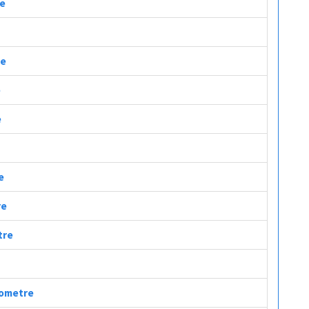
re
re
e
e
e
re
tre
ilometre