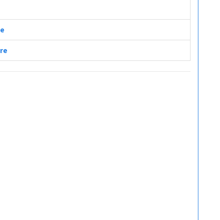
re
tre