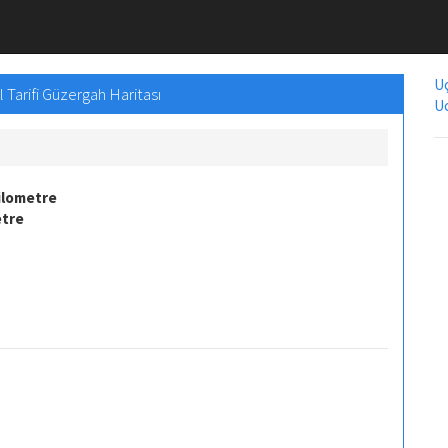
Uç
 Tarifi Güzergah Haritası
Uc
ilometre
etre