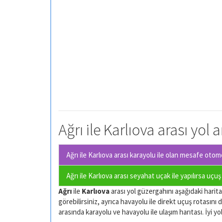
Ağrı ile Karlıova arası yol 
Ağrı ile Karlıova arası karayolu ile olan
mesafe otomob
Ağrı ile Karlıova arası seyahat uçak ile yapılırsa uçu
Ağrı
ile
Karlıova
arası yol güzergahını aşağıdaki haritad
görebilirsiniz, ayrıca havayolu ile direkt uçuş rotasını d
arasında karayolu ve havayolu ile ulaşım harıtası. İyi yol