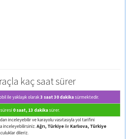
araçla kaç saat sürer
il ile yaklaşık olarak
3 saat 30 dakika
sürmektedir.
ş süresi
0 saat, 13 dakika
sürer.
an inceleyebilir ve karayolu vasıtasıyla yol tarifini
a inceleyebilirsiniz.
Ağrı, Türkiye
ile
Karlıova, Türkiye
culuklar dileriz.