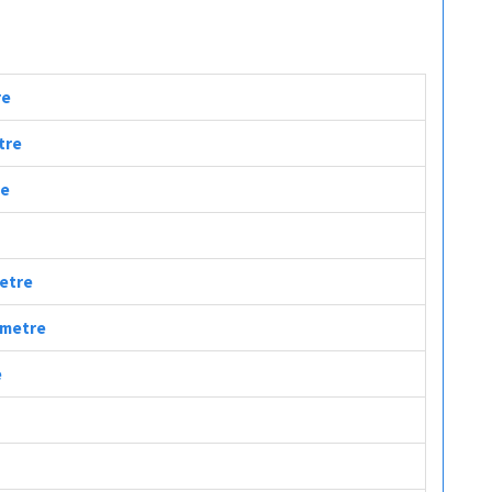
re
tre
re
metre
lometre
e