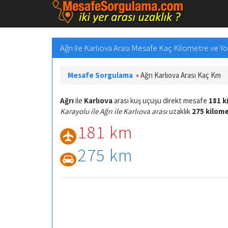
Ağrı ile Karlıova Arası Mesafe Kaç Kilometre ve Yol
Mesafe Sorgulama
»
Ağrı Karlıova Arası Kaç Km
Ağrı
ile
Karlıova
arası kuş uçuşu direkt mesafe
181 k
Karayolu ile Ağrı ile Karlıova arası
uzaklık
275 kilom
181 km
275 km