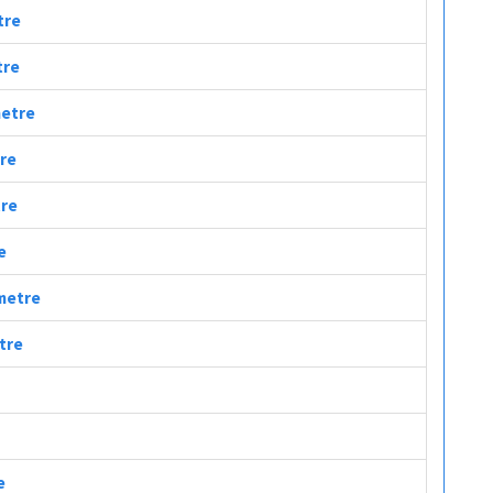
tre
tre
metre
tre
tre
e
ometre
etre
e