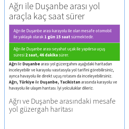
Ağrı ile Duşanbe arası yol
araçla kaç saat sürer
Ağrı ile Duşanbe arası karayolu ile olan
mesafe otomobil
ile yaklaşık olarak
1 gün 15 saat
sürmektedir.
Ağrı ile Duşanbe arası seyahat uçak ile yapılırsa uçuş
süresi
2 saat, 46 dakika
sürer.
Ağrı
ile
Duşanbe
arası yol güzergahını aşağıdaki haritadan
inceleyebilir ve karayolu vasıtasıyla yol tarifini görebilirsiniz,
ayrıca havayolu ile direkt uçuş rotasını da inceleyebilirsiniz.
Ağrı, Türkiye
ile
Duşanbe, Tacikistan
arasında karayolu ve
havayolu ile ulaşım harıtası. İyi yolculuklar dileriz.
Ağrı ve Duşanbe arasındaki mesafe
yol güzergah haritası