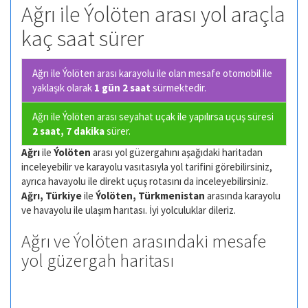
Ağrı ile Ýolöten arası yol araçla
kaç saat sürer
Ağrı ile Ýolöten arası karayolu ile olan
mesafe otomobil ile
yaklaşık olarak
1 gün 2 saat
sürmektedir.
Ağrı ile Ýolöten arası seyahat uçak ile yapılırsa uçuş süresi
2 saat, 7 dakika
sürer.
Ağrı
ile
Ýolöten
arası yol güzergahını aşağıdaki haritadan
inceleyebilir ve karayolu vasıtasıyla yol tarifini görebilirsiniz,
ayrıca havayolu ile direkt uçuş rotasını da inceleyebilirsiniz.
Ağrı, Türkiye
ile
Ýolöten, Türkmenistan
arasında karayolu
ve havayolu ile ulaşım harıtası. İyi yolculuklar dileriz.
Ağrı ve Ýolöten arasındaki mesafe
yol güzergah haritası