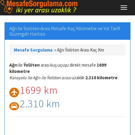
Ağrı ile Ýolöten Arası Mesafe Kaç Kilometre ve Yol Tarifi
Güzergah Haritası
Mesafe Sorgulama
»
Ağrı Ýolöten Arası Kaç Km
Ağrı
ile
Ýolöten
arası kuş uçuşu direkt mesafe
1699
kilometre
Karayolu ile Ağrı ile Ýolöten arası
uzaklık
2.310 kilometre
1699 km
2.310 km