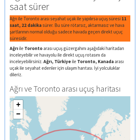
saat sürer
Ağrı ile Toronto arası seyahat uçak ile yapılırsa uçuş süresi
11
saat, 22 dakika
sürer. Bu süre rötarsız, aktarmasız ve hava
şartlarının normal olduğu sadece havada geçen direkt uçuç
süresidir.
Ağrı
ile
Toronto
arası uçuş güzergahını aşağıdaki haritadan
inceleyebilir ve havayolu ile direkt uçuş rotasını da
inceleyebilirsiniz.
Ağrı, Türkiye
ile
Toronto, Kanada
arası
uçak ile seyahat edenler için ulaşım harıtası. İyi yolculuklar
dileriz.
Ağrı ve Toronto arası uçuş haritası
+
−