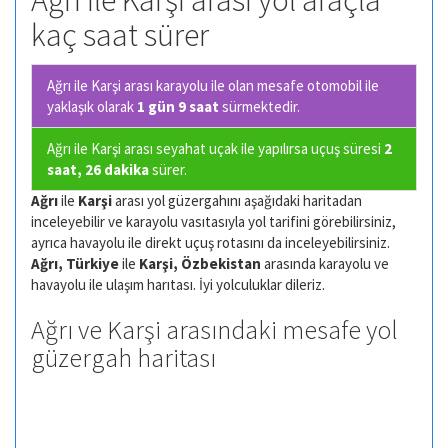
Ağrı ile Karşi arası yol araçla
kaç saat sürer
Ağrı ile Karşi arası karayolu ile olan
mesafe otomobil ile
yaklaşık olarak
1 gün 9 saat
sürmektedir.
Ağrı ile Karşi arası seyahat uçak ile yapılırsa uçuş süresi
2
saat, 26 dakika
sürer.
Ağrı
ile
Karşi
arası yol güzergahını aşağıdaki haritadan
inceleyebilir ve karayolu vasıtasıyla yol tarifini görebilirsiniz,
ayrıca havayolu ile direkt uçuş rotasını da inceleyebilirsiniz.
Ağrı, Türkiye
ile
Karşi, Özbekistan
arasında karayolu ve
havayolu ile ulaşım harıtası. İyi yolculuklar dileriz.
Ağrı ve Karşi arasındaki mesafe yol
güzergah haritası