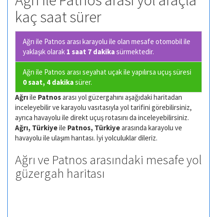
Ağrı ile Patnos arası yol araçla
kaç saat sürer
Ağrı ile Patnos arası karayolu ile olan
mesafe otomobil ile
yaklaşık olarak
1 saat 7 dakika
sürmektedir.
Ağrı ile Patnos arası seyahat uçak ile yapılırsa uçuş süresi
0 saat, 4 dakika
sürer.
Ağrı
ile
Patnos
arası yol güzergahını aşağıdaki haritadan
inceleyebilir ve karayolu vasıtasıyla yol tarifini görebilirsiniz,
ayrıca havayolu ile direkt uçuş rotasını da inceleyebilirsiniz.
Ağrı, Türkiye
ile
Patnos, Türkiye
arasında karayolu ve
havayolu ile ulaşım harıtası. İyi yolculuklar dileriz.
Ağrı ve Patnos arasındaki mesafe yol
güzergah haritası